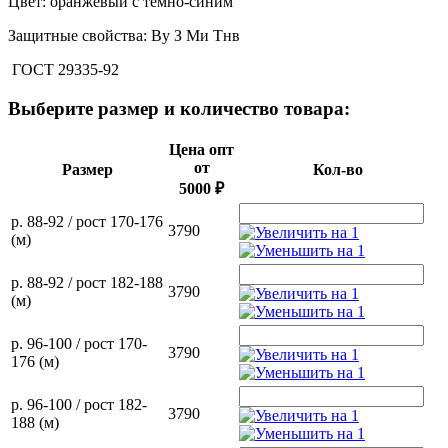
Цвет: оранжевый с темно-синим
Защитные свойства: Ву З Ми Тнв
ГОСТ 29335-92
Выберите размер и количество товара:
Цена опт
от
Размер
Кол-во
5000 ₽
р. 88-92 / рост 170-176
3790
(м)
р. 88-92 / рост 182-188
3790
(м)
р. 96-100 / рост 170-
3790
176 (м)
р. 96-100 / рост 182-
3790
188 (м)