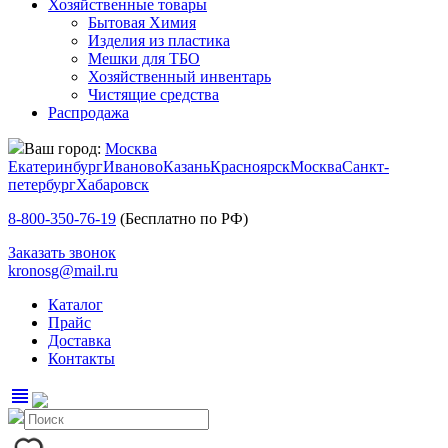
Хозяйственные товары
Бытовая Химия
Изделия из пластика
Мешки для ТБО
Хозяйственный инвентарь
Чистящие средства
Распродажа
Ваш город:
Москва
Екатеринбург
Иваново
Казань
Красноярск
Москва
Санкт-
петербург
Хабаровск
8-800-350-76-19
(Бесплатно по РФ)
Заказать звонок
kronosg@mail.ru
Каталог
Прайс
Доставка
Контакты
view_headline