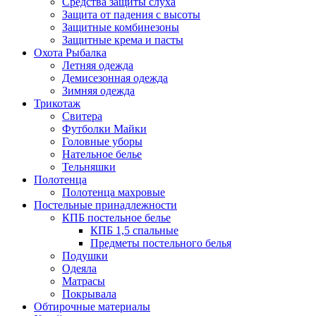
Средства защиты слуха
Защита от падения с высоты
Защитные комбинезоны
Защитные крема и пасты
Охота Рыбалка
Летняя одежда
Демисезонная одежда
Зимняя одежда
Трикотаж
Свитера
Футболки Майки
Головные уборы
Нательное белье
Тельняшки
Полотенца
Полотенца махровые
Постельные принадлежности
КПБ постельное белье
КПБ 1,5 спальные
Предметы постельного белья
Подушки
Одеяла
Матрасы
Покрывала
Обтирочные материалы