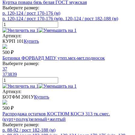
Куртка повара бязь белая ГОСТ мужская
Выберите размер:
р. 120-124 / рост 170-176 (м)
р. 120-124 / рост 170-176 (м)
р. 120-124 / рост 182-188 (м)
Артикул:
КУРП 101
Купить
500
₽
Ботинки ФОРВАРД МПУ утеп.мех-мет.подносок
Выберите размер:
37
37
38
39
Артикул:
БОТФМ 2001У
Купить
500
₽
Распродажа остатков КОСТЮМ КОСЭ 313 тк.смес.
(курт+полук)зеленый+желтый
Выберите размер:
р. 88-92 / рост 182-188 (м)