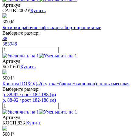
Артикул:
САПВ 2002У
Купить
300
₽
Ботинки рабочие юфть-кирза бортопрошивные
Выберите размер:
38
38
39
46
Артикул:
БОТ 601
Купить
500
₽
Костюм ПОХОД-2(куртка+брюки+капюшон) ткань смесовая
Выберите размер:
р. 88-92 / рост 182-188 (м)
р. 88-92 / рост 182-188 (м)
Артикул:
КОСП 833
Купить
500
₽