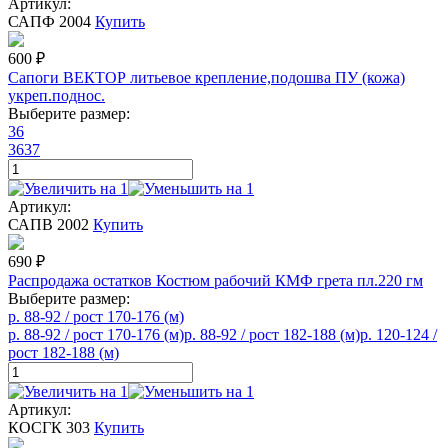
Артикул:
САПФ 2004
Купить
600
₽
Сапоги ВЕКТОР литьевое крепление,подошва ПУ (кожа)
укреп.поднос.
Выберите размер:
36
36
37
Артикул:
САПВ 2002
Купить
690
₽
Распродажа остатков Костюм рабочий КМФ грета пл.220 гм
Выберите размер:
р. 88-92 / рост 170-176 (м)
р. 88-92 / рост 170-176 (м)
р. 88-92 / рост 182-188 (м)
р. 120-124 /
рост 182-188 (м)
Артикул:
КОСГК 303
Купить