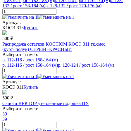
р. 88-92 / рост 182-188 (м)
р. 120-124 / рост 170-176 (м)
р. 128-
132 / рост 158-164 (м)
р. 128-132 / рост 170-176 (м)
Артикул:
КОСЭ 313
Купить
500
₽
Распродажа остатков КОСТЮМ КОСЭ 311 тк.смес.
(курт+полук) СЕРЫЙ+КРАСНЫЙ
Выберите размер:
р. 112-116 / рост 158-164 (м)
р. 112-116 / рост 158-164 (м)
р. 120-124 / рост 158-164 (м)
Артикул:
КОСЭ 311
Купить
500
₽
Сапоги ВЕКТОР утепленные подошва ПУ
Выберите размер:
39
39