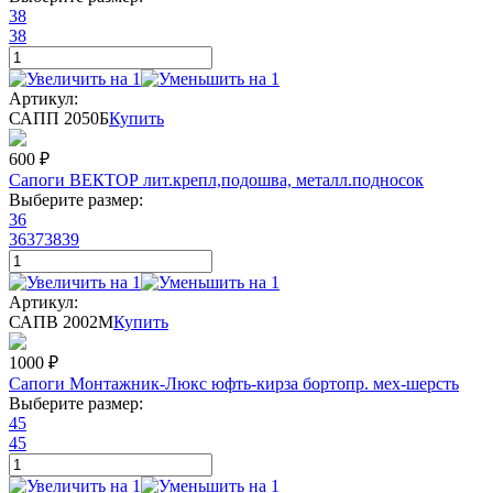
38
38
Артикул:
САПП 2050Б
Купить
600
₽
Сапоги ВЕКТОР лит.крепл,подошва, металл.подносок
Выберите размер:
36
36
37
38
39
Артикул:
САПВ 2002М
Купить
1000
₽
Сапоги Монтажник-Люкс юфть-кирза бортопр. мех-шерсть
Выберите размер:
45
45