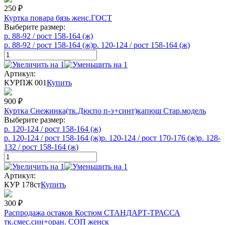
250
₽
Куртка повара бязь женс.ГОСТ
Выберите размер:
р. 88-92 / рост 158-164 (ж)
р. 88-92 / рост 158-164 (ж)
р. 120-124 / рост 158-164 (ж)
Артикул:
КУРПЖ 001
Купить
900
₽
Куртка Снежинка(тк.Дюспо п-э+синт)капюш Стар.модель
Выберите размер:
р. 120-124 / рост 158-164 (ж)
р. 120-124 / рост 158-164 (ж)
р. 120-124 / рост 170-176 (ж)
р. 128-
132 / рост 158-164 (ж)
Артикул:
КУР 178ст
Купить
300
₽
Распродажа остаков Костюм СТАНДАРТ-ТРАССА
тк.смес.син+оран. СОП женск