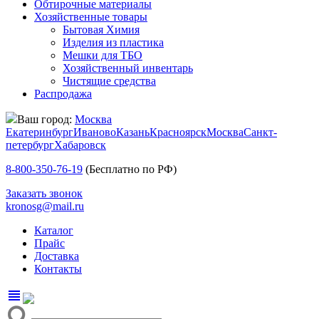
Обтирочные материалы
Хозяйственные товары
Бытовая Химия
Изделия из пластика
Мешки для ТБО
Хозяйственный инвентарь
Чистящие средства
Распродажа
Ваш город:
Москва
Екатеринбург
Иваново
Казань
Красноярск
Москва
Санкт-
петербург
Хабаровск
8-800-350-76-19
(Бесплатно по РФ)
Заказать звонок
kronosg@mail.ru
Каталог
Прайс
Доставка
Контакты
view_headline