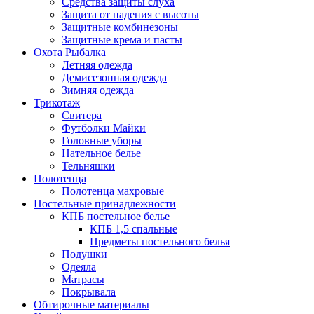
Средства защиты слуха
Защита от падения с высоты
Защитные комбинезоны
Защитные крема и пасты
Охота Рыбалка
Летняя одежда
Демисезонная одежда
Зимняя одежда
Трикотаж
Свитера
Футболки Майки
Головные уборы
Нательное белье
Тельняшки
Полотенца
Полотенца махровые
Постельные принадлежности
КПБ постельное белье
КПБ 1,5 спальные
Предметы постельного белья
Подушки
Одеяла
Матрасы
Покрывала
Обтирочные материалы