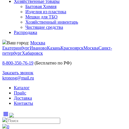
Хозяйственные товары
Бытовая Химия
Изделия из пластика
Мешки для ТБО
Хозяйственный инвентарь
Чистящие средства
Распродажа
Ваш город:
Москва
Екатеринбург
Иваново
Казань
Красноярск
Москва
Санкт-
петербург
Хабаровск
8-800-350-76-19
(Бесплатно по РФ)
Заказать звонок
kronosg@mail.ru
Каталог
Прайс
Доставка
Контакты
view_headline
0