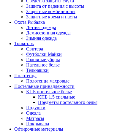
Средства защиты слуха
Защита от падения с высоты
Защитные комбинезоны
Защитные крема и пасты
Охота Рыбалка
Летняя одежда
Демисезонная одежда
Зимняя одежда
Трикотаж
Свитера
Футболки Майки
Головные уборы
Нательное белье
Тельняшки
Полотенца
Полотенца махровые
Постельные принадлежности
КПБ постельное белье
КПБ 1,5 спальные
Предметы постельного белья
Подушки
Одеяла
Матрасы
Покрывала
Обтирочные материалы