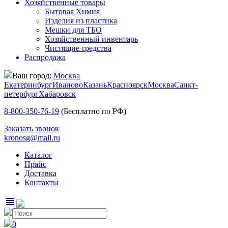
Хозяйственные товары
Бытовая Химия
Изделия из пластика
Мешки для ТБО
Хозяйственный инвентарь
Чистящие средства
Распродажа
Ваш город:
Москва
Екатеринбург
Иваново
Казань
Красноярск
Москва
Санкт-
петербург
Хабаровск
8-800-350-76-19
(Бесплатно по РФ)
Заказать звонок
kronosg@mail.ru
Каталог
Прайс
Доставка
Контакты
view_headline
0